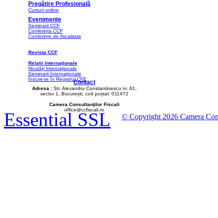
Pregătire Profesională
Cursuri online
Evenimente
Seminarii CCF
Conferința CCF
Conferințe de fiscalitate
Revista CCF
Relații Internaționale
Noutăți Internaționale
Seminarii Internaţionale
Înscrie-te în Registrul CFE
Contact
Adresa :
Str. Alexandru Constantinescu nr. 61,
sector 1, București, cod poștal: 011472
Camera Consultanţilor Fiscali
office@ccfiscali.ro
Essential SSL
© Copyright 2026 Camera Consult