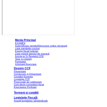
Meniu Principal
EXAMEN
Autentificare membri/Depunere online declaraţii
Lista membrilor excluşi
Experţi fiscali judiciari
Lista privind dreptul de practică
Înscrie-te în Registrul CFE
Taxe și cotizaţii
Formulare
Informaţii financiare
Despre CCF
Prezentare
Conducere și Organizare
Consiliul Superior
Legislaţia CCF
Protocoale de colaborare
Cum devin consultant fiscal
Exercitarea Profesiei
Termeni si conditii
Legislație Fiscală
Apariţii legislative săptămânale