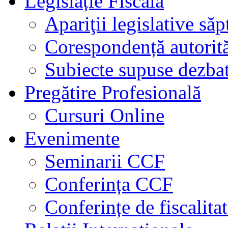
Legislație Fiscală
Apariţii legislative să
Corespondență autorită
Subiecte supuse dezbat
Pregătire Profesională
Cursuri Online
Evenimente
Seminarii CCF
Conferința CCF
Conferințe de fiscalita