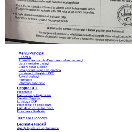
Meniu Principal
EXAMEN
Autentificare membri/Depunere online declaraţii
Lista membrilor excluşi
Experţi fiscali judiciari
Lista privind dreptul de practică
Înscrie-te în Registrul CFE
Taxe și cotizaţii
Formulare
Informaţii financiare
Despre CCF
Prezentare
Conducere și Organizare
Consiliul Superior
Legislaţia CCF
Protocoale de colaborare
Cum devin consultant fiscal
Exercitarea Profesiei
Termeni si conditii
Legislație Fiscală
Apariţii legislative săptămânale