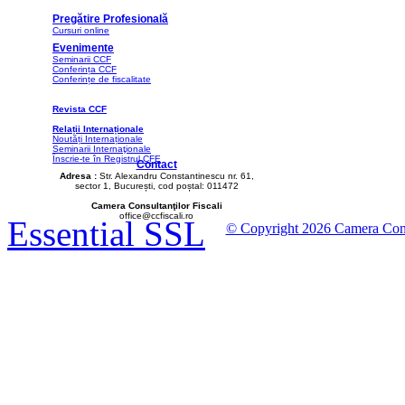
Pregătire Profesională
Cursuri online
Evenimente
Seminarii CCF
Conferința CCF
Conferințe de fiscalitate
Revista CCF
Relații Internaționale
Noutăți Internaționale
Seminarii Internaţionale
Înscrie-te în Registrul CFE
Contact
Adresa :
Str. Alexandru Constantinescu nr. 61,
sector 1, București, cod poștal: 011472
Camera Consultanţilor Fiscali
office@ccfiscali.ro
Essential SSL
© Copyright 2026 Camera Consult