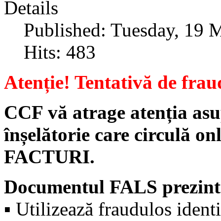
Details
Published: Tuesday, 19 
Hits: 483
Atenție! Tentativă de frau
CCF vă atrage atenția asu
înșelătorie care circulă on
FACTURI.
Documentul FALS prezintă
▪️ Utilizează fraudulos ident