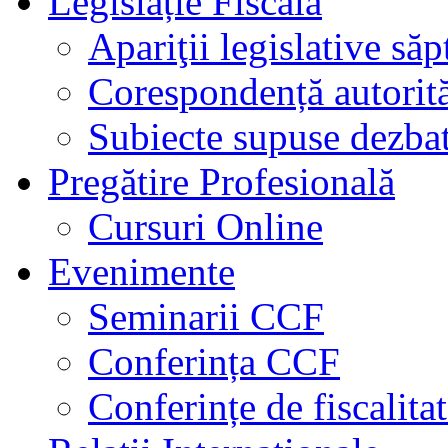
Legislație Fiscală
Apariţii legislative să
Corespondență autorită
Subiecte supuse dezbat
Pregătire Profesională
Cursuri Online
Evenimente
Seminarii CCF
Conferința CCF
Conferințe de fiscalita