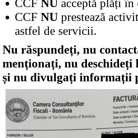
CCF
NU
acceptă plăți în
CCF
NU
prestează activi
astfel de servicii.
Nu răspundeți, nu contact
menționați, nu deschideți 
și nu divulgați informații