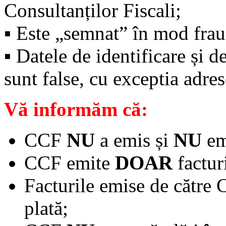
Consultanților Fiscali;
▪️ Este „semnat” în mod fra
▪️ Datele de identificare și 
sunt false, cu exceptia adres
Vă informăm că:
CCF
NU
a emis și
NU
emi
CCF emite
DOAR
factur
Facturile emise de către
plată;