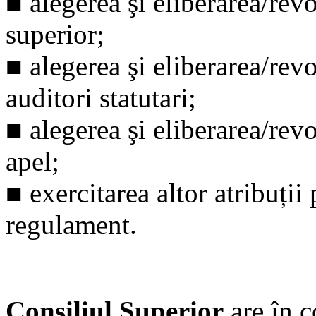
■
alegerea şi eliberarea/re
superior;
■
alegerea şi eliberarea/re
auditori statutari;
■
alegerea şi eliberarea/re
apel;
■
exercitarea altor atribuții
regulament.
Consiliul Superior
are în 