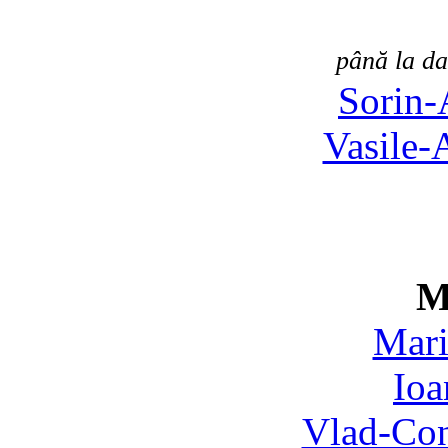
până la da
Sorin-
Vasile-
M
Mari
Ioa
Vlad-Con