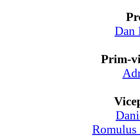
Pr
Dan 
Prim-vi
Adr
Vice
Dani
Romulus 