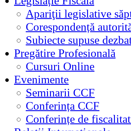
Legislație Fiscală
Apariţii legislative să
Corespondență autorită
Subiecte supuse dezbat
Pregătire Profesională
Cursuri Online
Evenimente
Seminarii CCF
Conferința CCF
Conferințe de fiscalita