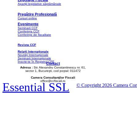
Legislație Fiscală
Apariţii legislative săptămânale
Pregătire Profesională
Cursuri online
Evenimente
Seminarii CCF
Conferința CCF
Conferințe de fiscalitate
Revista CCF
Relații Internaționale
Noutăți Internaționale
Seminarii Internaţionale
Înscrie-te în Registrul CFE
Contact
Adresa :
Str. Alexandru Constantinescu nr. 61,
sector 1, București, cod poștal: 011472
Camera Consultanţilor Fiscali
office@ccfiscali.ro
Essential SSL
© Copyright 2026 Camera Consult