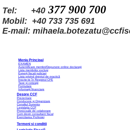
377 900 700
Tel:
+40
Mobil: +40 733 735 691
E-mail: mihaela.botezatu@ccfisc
Meniu Principal
EXAMEN
Autentificare membri/Depunere online declaraţii
Lista membrilor excluşi
Experţi fiscali judiciari
Lista privind dreptul de practică
Înscrie-te în Registrul CFE
Taxe și cotizaţii
Formulare
Informaţii financiare
Despre CCF
Prezentare
Conducere și Organizare
Consiliul Superior
Legislaţia CCF
Protocoale de colaborare
Cum devin consultant fiscal
Exercitarea Profesiei
Termeni si conditii