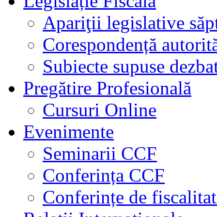
Legislație Fiscală
Apariţii legislative să
Corespondență autorită
Subiecte supuse dezbat
Pregătire Profesională
Cursuri Online
Evenimente
Seminarii CCF
Conferința CCF
Conferințe de fiscalita