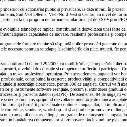
rinderilor cu acționariat public și privat care, la data intrării în proiect
 Muntenia, Sud-Vest Oltenia, Vest, Nord-Vest și Centru, au nivel de fo
ai participat la un program de formare similar finanțat de FSE+ prin P
voluțiile tehnologice rapide, contribuind la dezvoltarea unei forțe de mun
 îmbunătățească capacitatea de inovare, reziliența profesională și compet
 la programe de formare menite să răspundă noilor provocări generate de pro
ele necesare pentru a se adapta la schimbările din piața muncii, fie pent
orizate conform O.G. nr. 129/2000, cu modificările și completările ulterio
e posturi, nivelului de educație și competențelor fiecărui participant. Con
jat un traseu profesional optimizat. Prin acest demers, angajații vor ben
i profesionale, contribuind la creșterea productivității și competitivității o
tale și securității cibernetice, pentru 300 de angajați. Cursul va fi axat
a datelor și instrumente software esențiale, precum și extinderea gradului
proceselor și protecția datelor (GDPR). De asemenea, 84 de angajați vor 
 și nediscriminare, sprijinind dezvoltarea unei forțe de muncă adaptate c
 importanța formării profesionale continue a angajaților, cu implicarea 
e conferințe, seminare, workshop-uri și acțiuni de promovare online, ală
uții, campanii de storytelling și programe de recunoaștere a angajaților i
tizare, îmbunătățirea competențelor și promovarea incluziunii pe piața mu