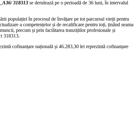
EO_A36/ 318313
se derulează pe o perioadă de 36 luni, în intervalul
i populației în procesul de învățare pe tot parcursul vieții pentru
 actualizare a competențelor și de recalificare pentru toți, ținând seama
uncii, precum și prin facilitarea tranzițiilor profesionale și
t 318313.
zintă cofinanțare națională și 46.283,30 lei reprezintă cofinanțare