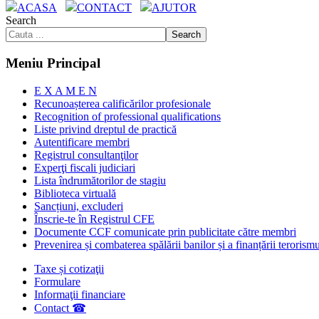
ACASA
CONTACT
AJUTOR
Search
Search
Meniu Principal
E X A M E N
Recunoașterea calificărilor profesionale
Recognition of professional qualifications
Liste privind dreptul de practică
Autentificare membri
Registrul consultanţilor
Experţi fiscali judiciari
Lista îndrumătorilor de stagiu
Biblioteca virtuală
Sancțiuni, excluderi
Înscrie-te în Registrul CFE
Documente CCF comunicate prin publicitate către membri
Prevenirea și combaterea spălării banilor și a finanțării terorism
Taxe și cotizaţii
Formulare
Informaţii financiare
Contact ☎