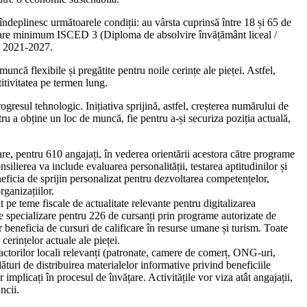
, îndeplinesc următoarele condiții: au vârsta cuprinsă între 18 și 65 de
rmare minimum ISCED 3 (Diploma de absolvire învățământ liceal /
EO 2021-2027.
că flexibile și pregătite pentru noile cerințe ale pieței. Astfel,
itivitatea pe termen lung.
gresul tehnologic. Inițiativa sprijină, astfel, creșterea numărului de
ru a obține un loc de muncă, fie pentru a-și securiza poziția actuală,
are, pentru 610 angajați, în vederea orientării acestora către programe
silierea va include evaluarea personalității, testarea aptitudinilor și
eficia de sprijin personalizat pentru dezvoltarea competențelor,
rganizațiilor.
 pe teme fiscale de actualitate relevante pentru digitalizarea
 de specializare pentru 226 de cursanți prin programe autorizate de
beneficia de cursuri de calificare în resurse umane și turism. Toate
erințelor actuale ale pieței.
actorilor locali relevanți (patronate, camere de comerț, ONG-uri,
turi de distribuirea materialelor informative privind beneficiile
mplicați în procesul de învățare. Activitățile vor viza atât angajații,
ncii.