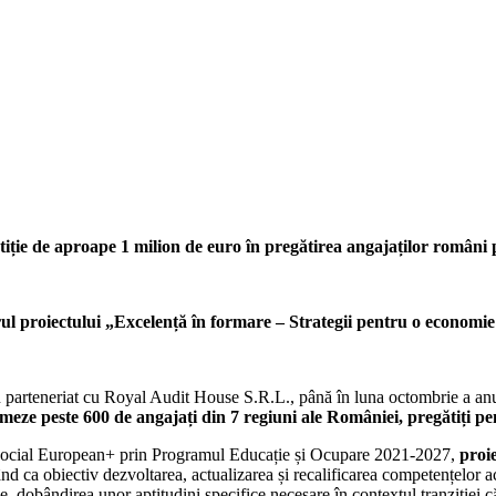
ție de aproape 1 milion de euro în pregătirea angajaților români pe
rul proiectului „Excelență în formare – Strategii pentru o economie
n parteneriat cu Royal Audit House S.R.L., până în luna octombrie a an
rmeze peste 600 de angajați din 7 regiuni ale României, pregătiți p
 Social European+ prin Programul Educație și Ocupare 2021-2027,
proie
ând ca obiectiv dezvoltarea, actualizarea și recalificarea competențelor ace
le, dobândirea unor aptitudini specifice necesare în contextul tranziției 