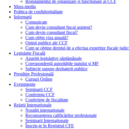
Regulamentul de organizare și funcționare al CCF
Mass-media
Politica de confidențialitate
Informații
Comunicate
Cum devin consultant fiscal asistent?
Cum devin consultant fiscal?
Cum obțin viza anuală?
Opinii publice ale CCF
Cum se obține dreptul de a efectua expertize fiscale judic
Legislație Fiscală
Apariţii legislative săptămânale
Corespondență autoritățile statului și MF
Subiecte supuse dezbaterii publice
Pregătire Profesională
Cursuri Online
Evenimente
Seminarii CCF
Conferința CCF
Conferințe de fiscalitate
Relații Internaționale
Noutăți internaționale
Recunoașterea calificărilor profesionale
Seminarii Internaţionale
Înscrie-te în Registrul CFE