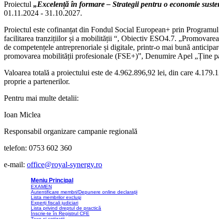
Proiectul
„Excelență în formare – Strategii pentru o economie s
01.11.2024 - 31.10.2027.
Proiectul este cofinanțat din Fondul Social European+ prin Programul E
facilitarea tranzițiilor și a mobilității “, Obiectiv ESO4.7. „Promovarea 
de competențele antreprenoriale și digitale, printr-o mai bună anticipare
promovarea mobilității profesionale (FSE+)”, Denumire Apel „Ți
Valoarea totală a proiectului este de 4.962.896,92 lei, din care 4.179.
proprie a partenerilor.
Pentru mai multe detalii:
Ioan Miclea
Responsabil organizare campanie regională
telefon: 0753 602 360
e-mail:
office@royal-synergy.ro
Meniu Principal
EXAMEN
Autentificare membri/Depunere online declaraţii
Lista membrilor excluşi
Experţi fiscali judiciari
Lista privind dreptul de practică
Înscrie-te în Registrul CFE
Taxe și cotizaţii