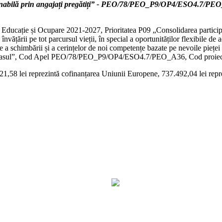
ustenabilă prin angajați pregătiți” - PEO/78/PEO_P9/OP4/ESO4.7/P
ducație și Ocupare 2021-2027, Prioritatea P09 „Consolidarea participări
învățării pe tot parcursul vieții, în special a oportunităților flexibile de
 a schimbării și a cerințelor de noi competențe bazate pe nevoile pieței m
ne pasul”, Cod Apel PEO/78/PEO_P9/OP4/ESO4.7/PEO_A36, Cod proiec
121,58 lei reprezintă cofinanțarea Uniunii Europene, 737.492,04 lei repre