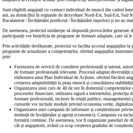
Sunt eligibili angajații cu contract individual de muncă din cadrul întrep
ani, au domiciliul în regiunile de dezvoltare Nord-Est, Sud-Est, Sud
Bacalaureat / Învățământ postliceal / Învățământ superior) și nu au m
De asemenea, proiectul urmărește să răspundă provocărilor generate de e
participanții vor beneficia de programe de formare adaptate, care să le
Prin activitățile desfășurate, proiectul va facilita accesul angajaților
programe de actualizare a competențelor, oferind angajaților instrument
prin:
Furnizarea de servicii de consiliere profesională și tutorat, aut
de formare profesională relevante. Procesul adaptat diversității d
elaborarea unui Plan Individual de Acțiune, oferind fiecărui anga
creșterea adaptabilității la piața muncii și consolidarea stabilități
Organizarea unui curs de 40 de ore în domeniul competențelor digi
proceselor financiare, utilizarea sigură a internetului, protecți
formare profesională, inclusiv în relații publice, managementul 
cursurile vor include module privind economia verde, digitalizare
Organizarea unei campanii de informare și conștientizare privind
instituții de învățământ și agenți economici). Campania va includ
formării continue. De asemenea, vor fi organizate paneluri de disc
cât și angajatorii, având ca scop creșterea gradului de conștien