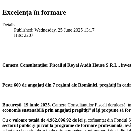
Excelența în formare
Details
Published: Wednesday, 25 June 2025 13:17
Hits: 2207
Camera Consultanților Fiscali și Royal Audit House S.R.L., investi
Peste 600 de angajați din 7 regiuni ale României, pregătiți în cad
București, 19 iunie 2025.
Camera Consultanților Fiscali derulează, î
economie sustenabilă prin angajați pregătiți” și își propune să fo
Cu o
valoare totală de 4.962.896,92 de lei
și cofinanțat din Fondul
sectorul public și privat la programe de formare profesională
, av
adaptarea la cerințele actuale prin competențe antreprenoriale și digita