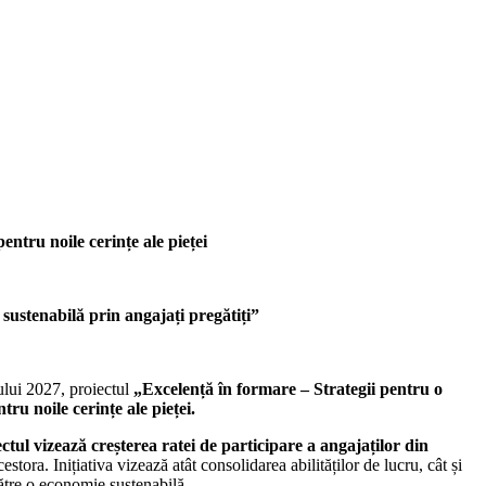
ntru noile cerințe ale pieței
 sustenabilă prin angajați pregătiți”
ului 2027, proiectul
„Excelență în formare – Strategii pentru o
entru
noile cerințe ale pieței.
ctul vizează creșterea ratei de participare a angajaților din
stora. Inițiativa vizează atât consolidarea abilităților de lucru, cât și
către o economie sustenabilă.