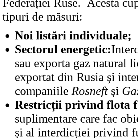
Federației Ruse. Acesta cupr
tipuri de măsuri:
Noi listări individuale;
Sectorul energetic:
Inter
sau exporta gaz natural li
exportat din Rusia și inte
companiile
Rosneft
și
Ga
Restricții privind flota
suplimentare care fac obie
și al interdicției privind 