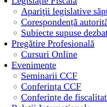
Legislație Fiscală
Apariţii legislative să
Corespondență autorită
Subiecte supuse dezbat
Pregătire Profesională
Cursuri Online
Evenimente
Seminarii CCF
Conferința CCF
Conferințe de fiscalita