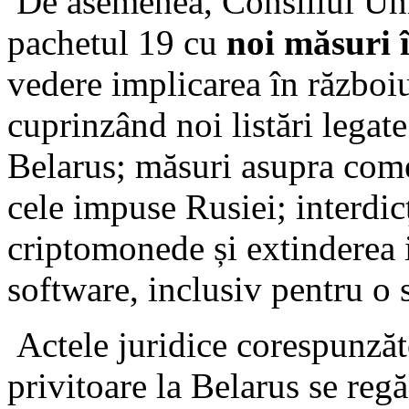
De asemenea, Consiliul Uni
pachetul 19 cu
noi măsuri 
vedere implicarea în război
cuprinzând noi listări legat
Belarus; măsuri asupra come
cele impuse Rusiei; interdicț
criptomonede și extinderea 
software, inclusiv pentru o s
Actele juridice corespunzăt
privitoare la Belarus se re