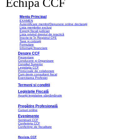
Echipa CCF
Meniu Principal
EXAMEN
Autentificare membri/Depunere online declaraţii
Lista membrilor excluşi
Experţi fiscali judiciari
Lista privind dreptul de practică
Înscrie-te în Registrul CFE
Taxe și cotizaţii
Formulare
Informaţii financiare
Despre CCF
Prezentare
Conducere și Organizare
Consiliul Superior
Legislaţia CCF
Protocoale de colaborare
Cum devin consultant fiscal
Exercitarea Profesiei
Termeni si conditii
Legislație Fiscală
Apariţii legislative săptămânale
Pregătire Profesională
Cursuri online
Evenimente
Seminarii CCF
Conferința CCF
Conferințe de fiscalitate
Revista CCF