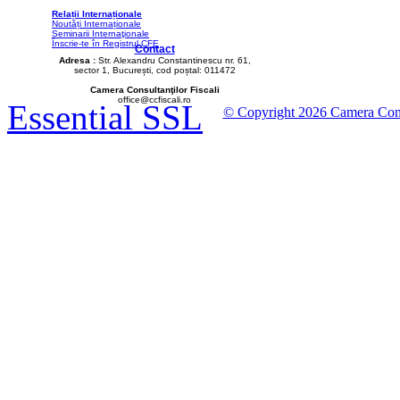
Relații Internaționale
Noutăți Internaționale
Seminarii Internaţionale
Înscrie-te în Registrul CFE
Contact
Adresa :
Str. Alexandru Constantinescu nr. 61,
sector 1, București, cod poștal: 011472
Camera Consultanţilor Fiscali
office@ccfiscali.ro
Essential SSL
© Copyright 2026 Camera Consult