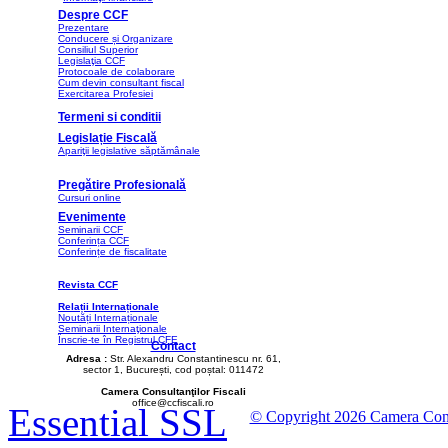
Despre CCF
Prezentare
Conducere și Organizare
Consiliul Superior
Legislaţia CCF
Protocoale de colaborare
Cum devin consultant fiscal
Exercitarea Profesiei
Termeni si conditii
Legislație Fiscală
Apariţii legislative săptămânale
Pregătire Profesională
Cursuri online
Evenimente
Seminarii CCF
Conferința CCF
Conferințe de fiscalitate
Revista CCF
Relații Internaționale
Noutăți Internaționale
Seminarii Internaţionale
Înscrie-te în Registrul CFE
Contact
Adresa :
Str. Alexandru Constantinescu nr. 61,
sector 1, București, cod poștal: 011472
Camera Consultanţilor Fiscali
office@ccfiscali.ro
Essential SSL
© Copyright 2026 Camera Consult