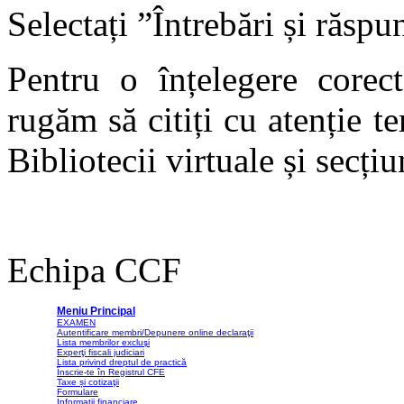
Selectați ”Întrebări și răspu
Pentru o înțelegere corect
rugăm să citiți cu atenție te
Bibliotecii virtuale și secțiu
Echipa CCF
Meniu Principal
EXAMEN
Autentificare membri/Depunere online declaraţii
Lista membrilor excluşi
Experţi fiscali judiciari
Lista privind dreptul de practică
Înscrie-te în Registrul CFE
Taxe și cotizaţii
Formulare
Informaţii financiare