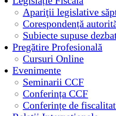
Legislație Fiscală
Apariţii legislative să
Corespondență autorită
Subiecte supuse dezbat
Pregătire Profesională
Cursuri Online
Evenimente
Seminarii CCF
Conferința CCF
Conferințe de fiscalita